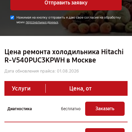
Отправить заявку
Нажимая на кнопку отправить я даю свое согласие на обработку
моих
.
персональных данных
Цена ремонта холодильника Hitachi
R-V540PUC3KPWH в Москве
Дата обновления прайса:
01.08.2026
Услуги
Цена, от
Заказать
Диагностика
бесплатно